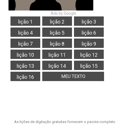
Ads by Google
lição 1
lição 2
lição 3
lição 4
lição 5
lição 6
lição 7
lição 8
lição 9
lição 10
lição 11
lição 12
lição 13
lição 14
lição 15
MEU TEXTO
lição 16
As lições de digitação gratuitas fornecem o pacote completo