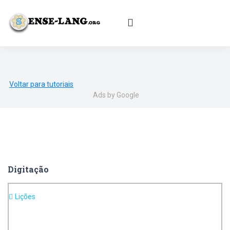
English
|
עברית
|
Español
|
Português
|
Français
|
Deutsch
|
Norsk
|
Русский
|
Italiano
|
العربية
|
Ελληνικά
|
Türkçe
|
Български
|
Svenska
|
Dansk
|
Suomi
|
Íslenska
|
Malay
Voltar para tutoriais
Ads by Google
Digitação
Lições