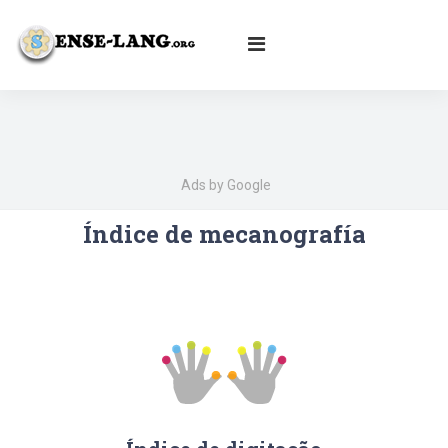
English
|
עברית
|
Español
|
Português
|
Français
|
Deutsch
|
Norsk
|
Русский
|
Italiano
|
العربية
|
Ελληνικά
|
Türkçe
|
Български
|
Svenska
|
Dansk
|
Suomi
|
Íslenska
|
Malay
Ads by Google
Índice de mecanografía