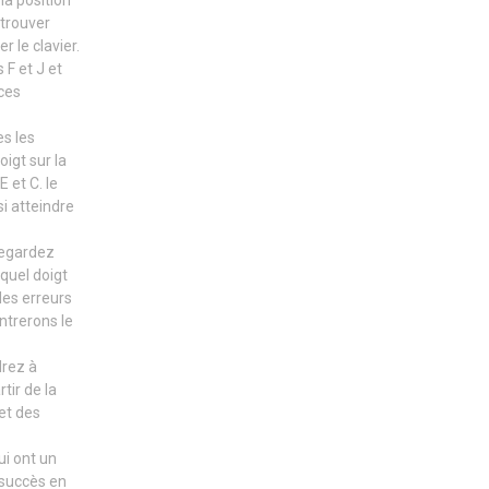
la position
 trouver
 le clavier.
 F et J et
ces
es les
igt sur la
E et C. le
si atteindre
regardez
 quel doigt
 des erreurs
ntrerons le
drez à
tir de la
et des
i ont un
 succès en