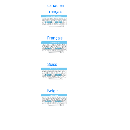
canadien
français
Français
Suiss
Belge