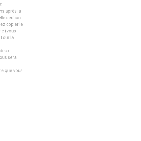
z
ns après la
lle section
ez copier le
che (vous
t sur la
s deux
vous sera
re que vous