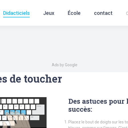
Didacticiels
Jeux
École
contact
C
is
|
Deutsch
|
Norsk
|
Русский
|
Italiano
|
العربية
|
Ελληνικά
|
Türkçe
|
Б
Ads by Google
es de toucher
Des astuces pour 
succès:
Placez le bout de doigts sur les 