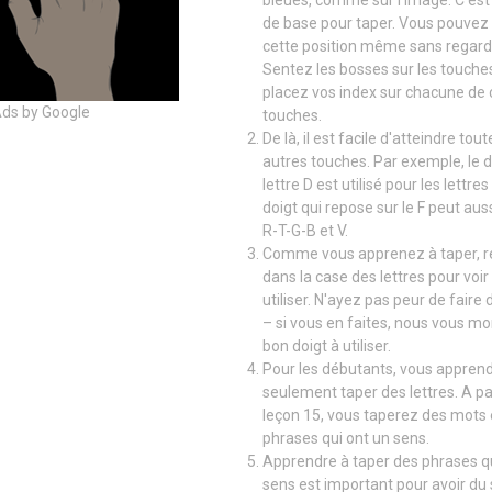
bleues, comme sur l'image. C'est 
de base pour taper. Vous pouvez
cette position même sans regarder
Sentez les bosses sur les touches
placez vos index sur chacune de 
ds by Google
touches.
De là, il est facile d'atteindre tout
autres touches. Par exemple, le do
lettre D est utilisé pour les lettres 
doigt qui repose sur le F peut aus
R-T-G-B et V.
Comme vous apprenez à taper, 
dans la case des lettres pour voir
utiliser. N'ayez pas peur de faire
– si vous en faites, nous vous mo
bon doigt à utiliser.
Pour les débutants, vous appren
seulement taper des lettres. A par
leçon 15, vous taperez des mots 
phrases qui ont un sens.
Apprendre à taper des phrases qu
sens est important pour avoir du