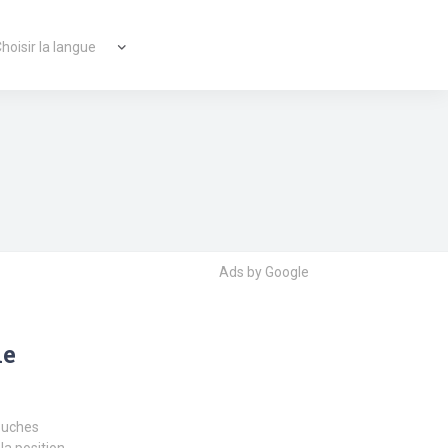
hoisir la langue
ългарски
|
Svenska
|
Dansk
|
Suomi
|
Íslenska
|
Malay
Ads by Google
le
touches