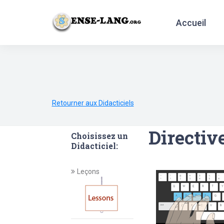
Accueil
English
|
עברית
|
Español
|
Português
|
França
Retourner aux Didacticiels
Directiv
Choisissez un
Didacticiel:
Leçons