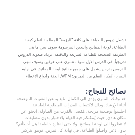
تشمل دروس الطباعة على كافة "الرزمة" المطلوبة لتعلم كيفية
الطباعة. لوحة المفاتيح واليدين المرسومة سوف تبين ما هي
الطريقة الصحيحة للطباعة السريعة والدقيقة. تزداد صعوبة الدروس
تدريجياً, في الدرس الاول سوف نتمرن على حرفين وسوف ننهي
الدروس بدرس يشمل على جميع مفاتيح لوحة المفاتيح. في نهاية
التمرين يُمكن التعلم من التمرين: WPM, الدقة وأنواع الاخطاء
نصائح للنجاح:
خذ وقتك. التمرن يؤدي الى الكمال. تابع بتمعن التقنيات الموضحة
أثناء الإرشاد, وذلك لاكتساب القدرات المطلوبة للطباعة.
اجلسوا بوضعية مريحة, مُفضل بالقرب من الطاولة. ابحثوا عن
مكان هادئ, حيث يُمكنكم فيه القيام بالاختبار بدون مضايقات.
لا تنظروا الى لوحة المفاتيح, ولا حتى لنظرة خاطفة! هل أخطأتم؟
بدون ذعر. واصلوا الطباعة. في نهاية كل تمرين, قوموا بتركيز