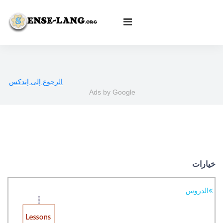
|
Deutsch
|
Français
|
Português
|
Español
|
עברית
|
English
|
Türkçe
|
Ελληνικά
|
العربية
|
Italiano
|
Русский
|
Norsk
Български
|
Svenska
|
Dansk
|
Suomi
|
Íslenska
|
Malay
الرجوع إلى إندكس
Ads by Google
خيارات
الدروس