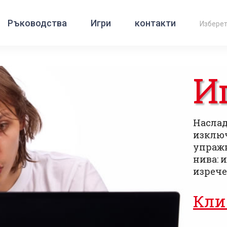
Ръководства
Игри
контакти
Избере
is
|
Deutsch
|
Norsk
|
Русский
|
Italiano
|
العربية
|
Ελληνικά
|
Türkçe
|
Б
И
Наслад
изключ
упраж
нива: 
изрече
Кли