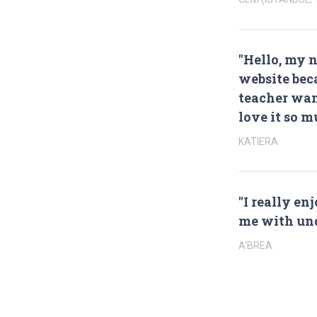
"Hello, my n
website bec
teacher wan
love it so m
KATIERA
"I really en
me with und
A'BREA