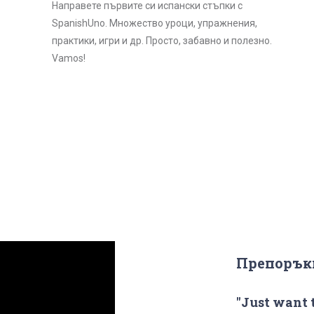
Направете първите си испански стъпки с
SpanishUno. Множество уроци, упражнения,
практики, игри и др. Просто, забавно и полезно.
Vamos!
Препорък
"Just want 