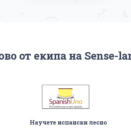
ово от екипа на Sense-la
Научете испански лесно