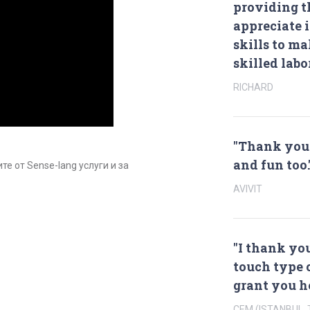
providing th
appreciate i
skills to m
skilled labo
RICHARD
"Thank you s
and fun too.
те от Sense-lang услуги и за
AVIVIT
"I thank you
touch type 
grant you he
CEM (ISTANBUL,