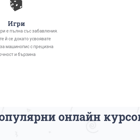
Игри
гри е пълна със забавления.
е й се докато усвоявате
 за машинопис с прецизна
очност и бързина
опулярни онлайн курсо