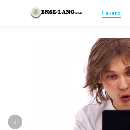
Начало
English
|
עברית
|
Español
|
Português
|
França
 като
дства и
ро
от ръката