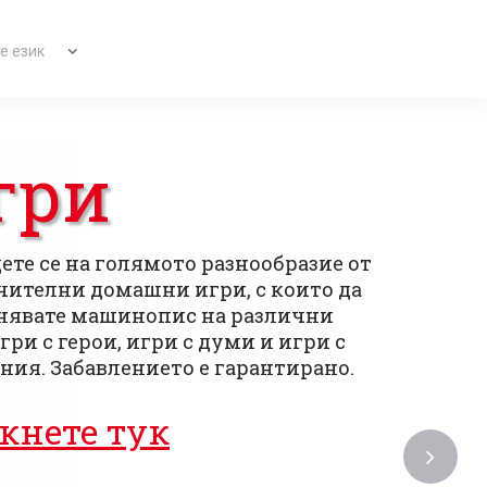
те език
ългарски
|
Svenska
|
Dansk
|
Suomi
|
Íslenska
|
Malay
гри
Т
ете се на голямото разнообразие от
ителни домашни игри, с които да
нявате машинопис на различни
игри с герои, игри с думи и игри с
Прове
ния. Забавлението е гарантирано.
печат
кнете тук
Кли