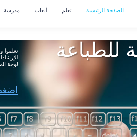
الصفحة الرئيسية
تعلم
ألعاب
مدرسة
Бъ
|
Türkçe
|
Ελληνικά
|
العربية
|
Italiano
|
Русский
|
Norsk
|
eutsch
 هذه
هنا