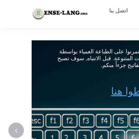
اتصل بنا
D
|
Français
|
Português
|
Español
|
עברית
|
English
Malay
برام