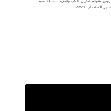
روس متنوعة, تمارين, ألعاب والمزيد. ببساطة, مفيد
سهل الاستخدام.. Vamos!