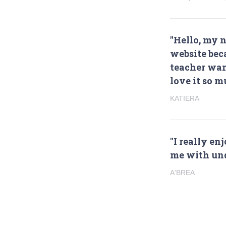
"Hello, my n
website bec
teacher wan
love it so m
KATIERA
"I really en
me with und
A'BREA