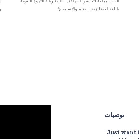
ألعاب ممتعة لتحسين القراءة, الكتابة وبناء الثروة اللغوية
د
باللغة الانجليزية. التعلم والاستمتاع!
و
توصيات
"Just want 